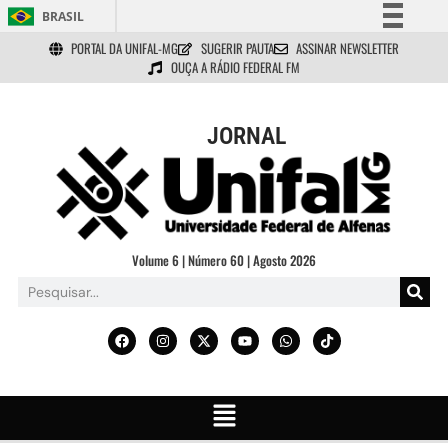
BRASIL
PORTAL DA UNIFAL-MG
SUGERIR PAUTA
ASSINAR NEWSLETTER
Simplifique!
OUÇA A RÁDIO FEDERAL FM
Comunica BR
Participe
JORNAL
Acesso à informação
Legislação
Canais
Volume 6 | Número 60 | Agosto 2026