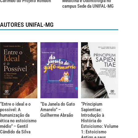
Carimbó do Projeto Rondon
Medicina e Odontologia no
campus Sede da UNIFAL-MG
AUTORES UNIFAL-MG
“Entre o ideal e o
“Da Janela do Gato
“Principium
possível: A
Amarelo” –
Sapientiae:
humanização da
Guilherme Abraão
Introdução à
ética no estoicismo
História do
médio” – Gentil
Estoicismo: Volume
Cândido da Silva
1: Estoicismo
Antigo e seus