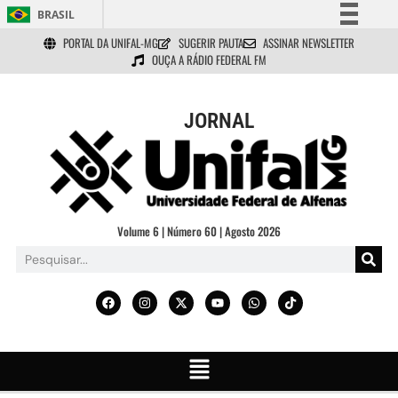
BRASIL
PORTAL DA UNIFAL-MG
SUGERIR PAUTA
ASSINAR NEWSLETTER
Simplifique!
OUÇA A RÁDIO FEDERAL FM
Comunica BR
Participe
JORNAL
Acesso à informação
Legislação
Canais
Volume 6 | Número 60 | Agosto 2026