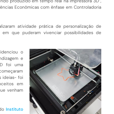
endo produzido em tempo real na impressora 3D”,
Ciências Econômicas com ênfase em Controladoria
izaram atividade prática de personalização de
e em que puderam vivenciar possibilidades de
videnciou o
ndizagem e
3D foi uma
e começaram
 ideias- foi
nceitos em
 Que venham
 do
Instituto