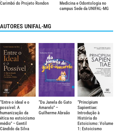
Carimbó do Projeto Rondon
Medicina e Odontologia no
campus Sede da UNIFAL-MG
AUTORES UNIFAL-MG
“Entre o ideal e o
“Da Janela do Gato
“Principium
possível: A
Amarelo” –
Sapientiae:
humanização da
Guilherme Abraão
Introdução à
ética no estoicismo
História do
médio” – Gentil
Estoicismo: Volume
Cândido da Silva
1: Estoicismo