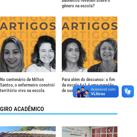
banheiros revelam sobre o
gênero na escola?
No centenário de Milton
Para além do descanso: o fim
Santos, o enfermeiro constrói
da escala 6×1 é uma questão
território vivo na escola
de sustentação da vida
GIRO ACADÊMICO