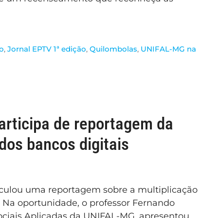
ão
,
Jornal EPTV 1ª edição
,
Quilombolas
,
UNIFAL-MG na
rticipa de reportagem da
dos bancos digitais
veiculou uma reportagem sobre a multiplicação
. Na oportunidade, o professor Fernando
 Sociais Aplicadas da UNIFAL-MG, apresentou