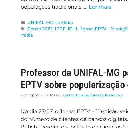
populações tradicionais. …
Ler mais
UNIFAL-MG na Mídia
Censo 2022
,
IBGE
,
ICHL
,
Jornal EPTV - 2ª ediç
mídia
Professor da UNIFAL-MG pa
EPTV sobre popularização 
2 de agosto de 2023
Por
Luana Bruno da Silva Bellini Ramos
No dia 27/07, o Jornal EPTV – 1ª edição 
do número de clientes de bancos digitais
Batista Pereira, do Instituto de Ciências