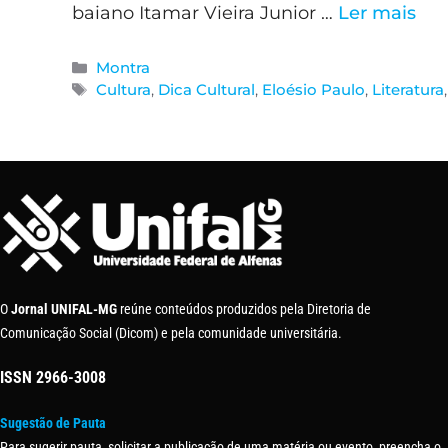
baiano Itamar Vieira Junior …
Ler mais
Montra
Cultura
,
Dica Cultural
,
Eloésio Paulo
,
Literatura
O
Jornal UNIFAL-MG
reúne conteúdos produzidos pela Diretoria de
Comunicação Social (Dicom) e pela comunidade universitária.
ISSN
2966-3008
Sugestão de Pauta
Para sugerir pauta, solicitar a publicação de uma matéria ou evento, preencha o