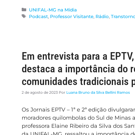
UNIFAL-MG na Mídia
Podcast
,
Professor Visitante
,
Rádio
,
Transtorn
Em entrevista para a EPTV
destaca a importância do 
comunidades tradicionais 
2 de agosto de 2023
Por
Luana Bruno da Silva Bellini Ramos
Os Jornais EPTV – 1ª e 2ª edição divulga
moradores quilombolas do Sul de Minas a
professora Elaine Ribeiro da Silva dos Sa
da UNIFAL-MG, ressaltou a importância 