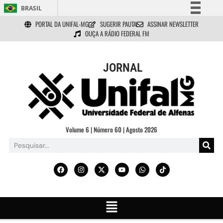
BRASIL
PORTAL DA UNIFAL-MG
SUGERIR PAUTA
ASSINAR NEWSLETTER
Simplifique!
OUÇA A RÁDIO FEDERAL FM
Comunica BR
Participe
JORNAL
Acesso à informação
Legislação
Canais
Volume 6 | Número 60 | Agosto 2026