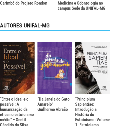
Carimbó do Projeto Rondon
Medicina e Odontologia no
campus Sede da UNIFAL-MG
AUTORES UNIFAL-MG
“Entre o ideal e o
“Da Janela do Gato
“Principium
possível: A
Amarelo” –
Sapientiae:
humanização da
Guilherme Abraão
Introdução à
ética no estoicismo
História do
médio” – Gentil
Estoicismo: Volume
Cândido da Silva
1: Estoicismo