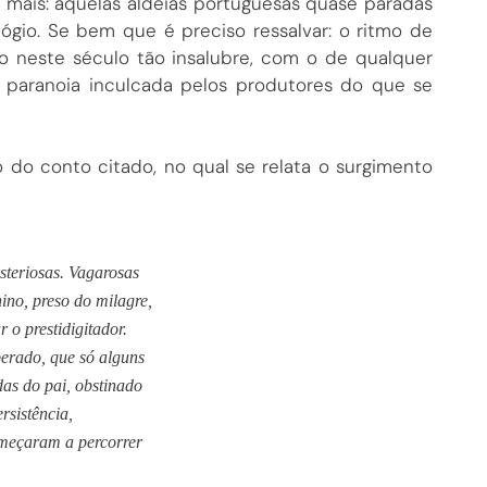
 mais: aquelas aldeias portuguesas quase paradas
ógio. Se bem que é preciso ressalvar: o ritmo de
o neste século tão insalubre, com o de qualquer
a paranoia inculcada pelos produtores do que se
o do conto citado, no qual se relata o surgimento
steriosas. Vagarosas
no, preso do milagre,
 o prestidigitador.
perado, que só alguns
das do pai, obstinado
rsistência,
omeçaram a percorrer