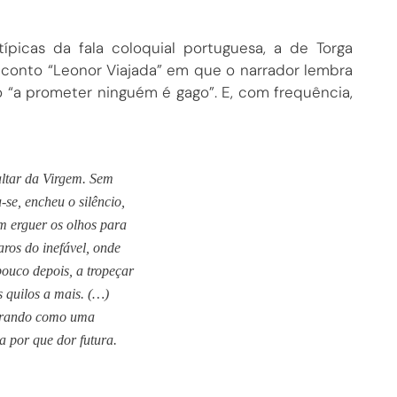
típicas da fala coloquial portuguesa, a de Torga
conto “Leonor Viajada” em que o narrador lembra
 “a prometer ninguém é gago”. E, com frequência,
 altar da Virgem. Sem
se, encheu o silêncio,
m erguer os olhos para
ros do inefável, onde
pouco depois, a tropeçar
 quilos a mais. (…)
 brando como uma
a por que dor futura.