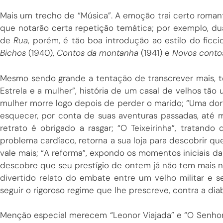
Mais um trecho de “Música”. A emoção trai certo roman
que notarão certa repetição temática; por exemplo, dua
de
Rua
, porém, é tão boa introdução ao estilo do ficci
Bichos
(1940),
Contos da montanha
(1941) e
Novos conto
Mesmo sendo grande a tentação de transcrever mais, t
Estrela e a mulher”, história de um casal de velhos tão
mulher morre logo depois de perder o marido; “Uma dor”
esquecer, por conta de suas aventuras passadas, até m
retrato é obrigado a rasgar; “O Teixeirinha”, tratan
problema cardíaco, retorna a sua loja para descobrir que 
vale mais; “A reforma”, expondo os momentos iniciais d
descobre que seu prestígio de ontem já não tem mais ne
divertido relato do embate entre um velho militar e
seguir o rigoroso regime que lhe prescreve, contra a dia
Menção especial merecem “Leonor Viajada” e “O Senhor 