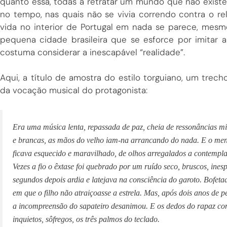
quanto essa, todas a retratar um mundo que não existe
no tempo, nas quais não se vivia correndo contra o rel
vida no interior de Portugal em nada se parece, mesm
pequena cidade brasileira que se esforce por imitar 
costuma considerar a inescapável “realidade”.
Aqui, a título de amostra do estilo torguiano, um trech
da vocação musical do protagonista:
Era uma música lenta, repassada de paz, cheia de ressonâncias mi
e brancas, as mãos do velho iam-na arrancando do nada. E o meni
ficava esquecido e maravilhado, de olhos arregalados a contemplar
Vezes a fio o êxtase foi quebrado por um ruído seco, bruscos, ines
segundos depois ardia e latejava na consciência do garoto. Bofeta
em que o filho não atraiçoasse a estrela. Mas, após dois anos de pe
a incompreensão do sapateiro desanimou. E os dedos do rapaz c
inquietos, sôfregos, os três palmos do teclado.