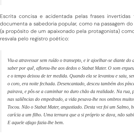
Escrita concisa e acidentada pelas frases invertidas 
documenta a sabedoria popular, como na passagem do 
(a propósito de um apaixonado pela protagonista) como
resvala pelo registro poético:
Viu-a atravessar sem ruído o transepto, e ir ajoelhar-se diante do
saber por quê, aflorou-lhe aos dedos o Stabat Mater. O som ergueu-
e o tempo deixou de ter medida. Quando ela se levantou e saiu, se
o coro, era noite fechada. Desencantado, desceu também dos pínca
pairava, e pôs-se a caminhar no duro chão da realidade. Na rua, 
nas saliências do empedrado, a vida pesava-lhe nos ombros muitos
Tocou. Não o Stabat Mater, angustiado. Desta vez foi um Salmo,
carícia a um filho. Uma ternura que a si próprio se dava, não sabi
E aquele afago fazia-lhe bem.