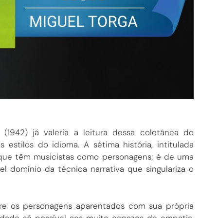
a
(1942) já valeria a leitura dessa coletânea do
estilos do idioma. A sétima história, intitulada
s que têm musicistas como personagens; é de uma
l domínio da técnica narrativa que singulariza o
pre os personagens aparentados com sua própria
didade só possível aos muito capazes de empatia.