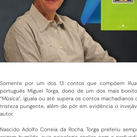
Somente por um dos 13 contos que compõem
Ru
português Miguel Torga, dono de um dos mais bonitos 
“Música”, iguala ou até supera os contos machadiano
tristeza pungente, além de pôr em evidência o invejáve
autor.
Nascido Adolfo Correia da Rocha, Torga preferiu sem
origem humilde, cuja psicologia analisa com a profun