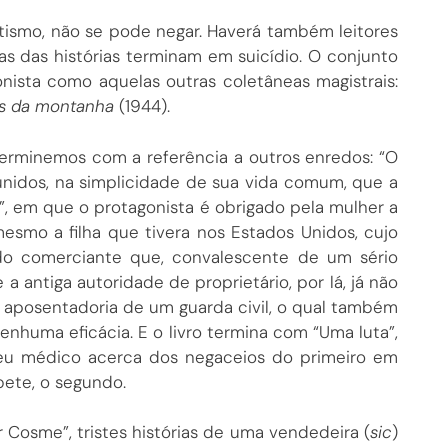
tismo, não se pode negar. Haverá também leitores
s das histórias terminam em suicídio. O conjunto
onista como aquelas outras coletâneas magistrais:
s da montanha
(1944).
erminemos com a referência a outros enredos: “O
 unidos, na simplicidade de sua vida comum, que a
, em que o protagonista é obrigado pela mulher a
esmo a filha que tivera nos Estados Unidos, cujo
do do comerciante que, convalescente de um sério
a antiga autoridade de proprietário, por lá, já não
a aposentadoria de um guarda civil, o qual também
nhuma eficácia. E o livro termina com “Uma luta”,
 seu médico acerca dos negaceios do primeiro em
bete, o segundo.
Cosme”, tristes histórias de uma vendedeira (
sic
)