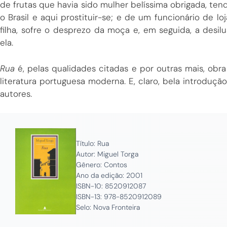
de frutas que havia sido mulher belíssima obrigada, tend
o Brasil e aqui prostituir-se; e de um funcionário de l
filha, sofre o desprezo da moça e, em seguida, a des
ela.
Rua
é, pelas qualidades citadas e por outras mais, obr
literatura portuguesa moderna. E, claro, bela introduçã
autores.
Título: Rua
Autor: Miguel Torga
Gênero: Contos
Ano da edição: 2001
ISBN-10: ‎8520912087
ISBN-13: ‎978-8520912089
Selo: Nova Fronteira