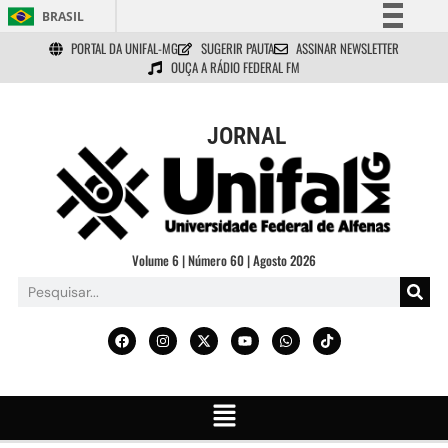
BRASIL
PORTAL DA UNIFAL-MG
SUGERIR PAUTA
ASSINAR NEWSLETTER
Simplifique!
OUÇA A RÁDIO FEDERAL FM
Comunica BR
Participe
JORNAL
Acesso à informação
Legislação
Canais
Volume 6 | Número 60 | Agosto 2026