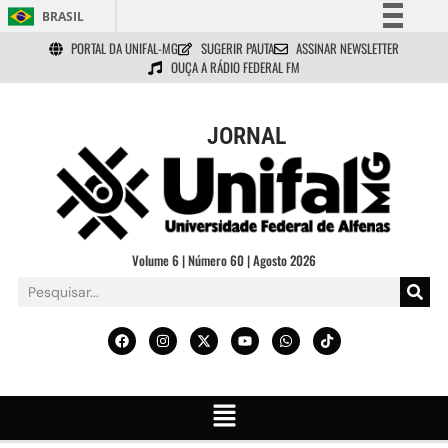
BRASIL
PORTAL DA UNIFAL-MG
SUGERIR PAUTA
ASSINAR NEWSLETTER
Simplifique!
OUÇA A RÁDIO FEDERAL FM
Comunica BR
Participe
JORNAL
Acesso à informação
Legislação
Canais
Volume 6 | Número 60 | Agosto 2026