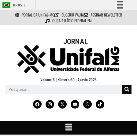
BRASIL
PORTAL DA UNIFAL-MG
SUGERIR PAUTA
ASSINAR NEWSLETTER
Simplifique!
OUÇA A RÁDIO FEDERAL FM
Comunica BR
Participe
JORNAL
Acesso à informação
Legislação
Canais
Volume 6 | Número 60 | Agosto 2026