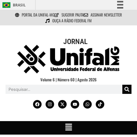
BRASIL
PORTAL DA UNIFAL-MG
SUGERIR PAUTA
ASSINAR NEWSLETTER
Simplifique!
OUÇA A RÁDIO FEDERAL FM
Comunica BR
Participe
JORNAL
Acesso à informação
Legislação
Canais
Volume 6 | Número 60 | Agosto 2026