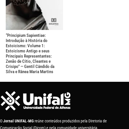
“Principium Sapientiae:
Introdução à História do
Estoicismo: Volume 1:
Estoicismo Antigo e seus
Principais Representantes:
Zenão de Cítio, Cleantes e
Crisipo” — Gentil Cândido da
Silva e Rânea Maria Martins
O
Jornal UNIFAL-MG
reúne conteúdos produzidos pela Diretoria de
Comunicação Social (Dicom) e pela comunidade universitária.