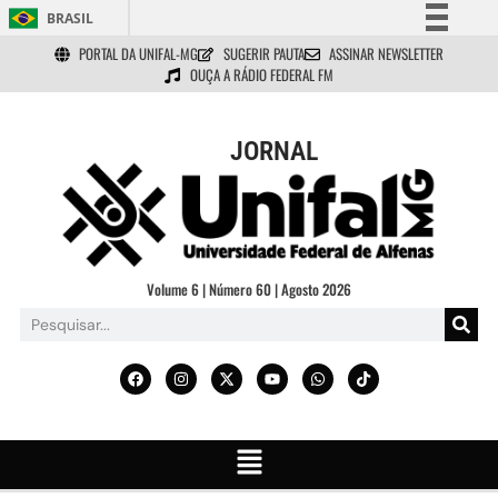
BRASIL
PORTAL DA UNIFAL-MG
SUGERIR PAUTA
ASSINAR NEWSLETTER
Simplifique!
OUÇA A RÁDIO FEDERAL FM
Comunica BR
Participe
JORNAL
Acesso à informação
Legislação
Canais
Volume 6 | Número 60 | Agosto 2026