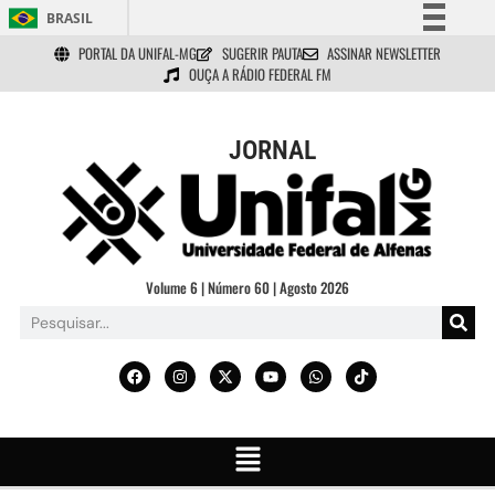
BRASIL
PORTAL DA UNIFAL-MG
SUGERIR PAUTA
ASSINAR NEWSLETTER
Simplifique!
OUÇA A RÁDIO FEDERAL FM
Comunica BR
Participe
JORNAL
Acesso à informação
Legislação
Canais
Volume 6 | Número 60 | Agosto 2026