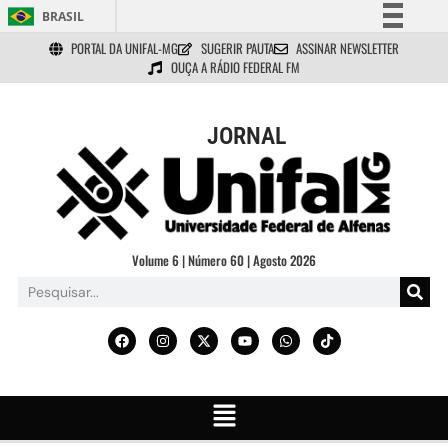
BRASIL
PORTAL DA UNIFAL-MG
SUGERIR PAUTA
ASSINAR NEWSLETTER
Simplifique!
OUÇA A RÁDIO FEDERAL FM
Comunica BR
Participe
JORNAL
Acesso à informação
Legislação
Canais
Volume 6 | Número 60 | Agosto 2026