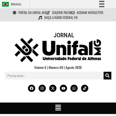
BRASIL
PORTAL DA UNIFAL-MG
SUGERIR PAUTA
ASSINAR NEWSLETTER
Simplifique!
OUÇA A RÁDIO FEDERAL FM
Comunica BR
Participe
JORNAL
Acesso à informação
Legislação
Canais
Volume 6 | Número 60 | Agosto 2026