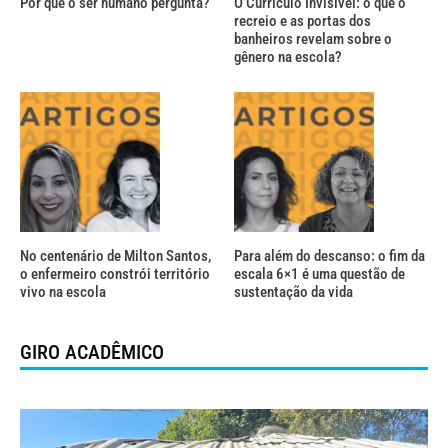
Por que o ser humano pergunta?
O Currículo Invisível: o que o
recreio e as portas dos
banheiros revelam sobre o
gênero na escola?
No centenário de Milton Santos,
Para além do descanso: o fim da
o enfermeiro constrói território
escala 6×1 é uma questão de
vivo na escola
sustentação da vida
GIRO ACADÊMICO