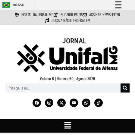
BRASIL
PORTAL DA UNIFAL-MG
SUGERIR PAUTA
ASSINAR NEWSLETTER
Simplifique!
OUÇA A RÁDIO FEDERAL FM
Comunica BR
Participe
JORNAL
Acesso à informação
Legislação
Canais
Volume 6 | Número 60 | Agosto 2026