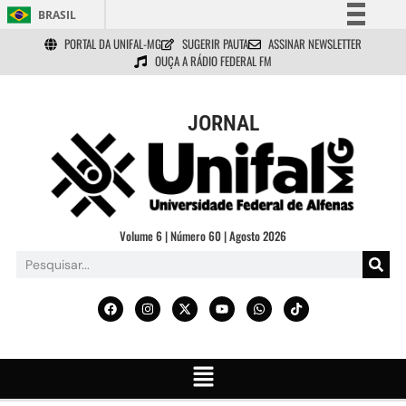
BRASIL
PORTAL DA UNIFAL-MG
SUGERIR PAUTA
ASSINAR NEWSLETTER
Simplifique!
OUÇA A RÁDIO FEDERAL FM
Comunica BR
Participe
JORNAL
Acesso à informação
Legislação
Canais
Volume 6 | Número 60 | Agosto 2026