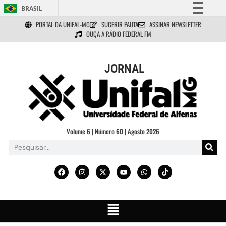
BRASIL
PORTAL DA UNIFAL-MG
SUGERIR PAUTA
ASSINAR NEWSLETTER
Simplifique!
OUÇA A RÁDIO FEDERAL FM
Comunica BR
Participe
JORNAL
Acesso à informação
Legislação
Canais
Volume 6 | Número 60 | Agosto 2026