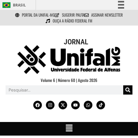
BRASIL
PORTAL DA UNIFAL-MG
SUGERIR PAUTA
ASSINAR NEWSLETTER
Simplifique!
OUÇA A RÁDIO FEDERAL FM
Comunica BR
Participe
JORNAL
Acesso à informação
Legislação
Canais
Volume 6 | Número 60 | Agosto 2026