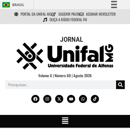
BRASIL
PORTAL DA UNIFAL-MG
SUGERIR PAUTA
ASSINAR NEWSLETTER
Simplifique!
OUÇA A RÁDIO FEDERAL FM
Comunica BR
Participe
JORNAL
Acesso à informação
Legislação
Canais
Volume 6 | Número 60 | Agosto 2026