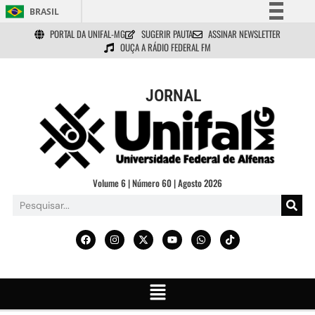
BRASIL
PORTAL DA UNIFAL-MG
SUGERIR PAUTA
ASSINAR NEWSLETTER
Simplifique!
OUÇA A RÁDIO FEDERAL FM
Comunica BR
Participe
JORNAL
Acesso à informação
Legislação
Canais
Volume 6 | Número 60 | Agosto 2026