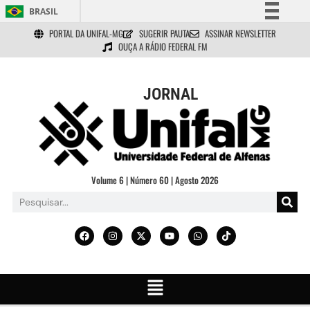
BRASIL
PORTAL DA UNIFAL-MG
SUGERIR PAUTA
ASSINAR NEWSLETTER
Simplifique!
OUÇA A RÁDIO FEDERAL FM
Comunica BR
Participe
JORNAL
Acesso à informação
Legislação
Canais
Volume 6 | Número 60 | Agosto 2026