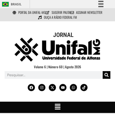
BRASIL
PORTAL DA UNIFAL-MG
SUGERIR PAUTA
ASSINAR NEWSLETTER
Simplifique!
OUÇA A RÁDIO FEDERAL FM
Comunica BR
Participe
JORNAL
Acesso à informação
Legislação
Canais
Volume 6 | Número 60 | Agosto 2026