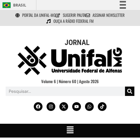
BRASIL
PORTAL DA UNIFAL-MG
SUGERIR PAUTA
ASSINAR NEWSLETTER
Simplifique!
OUÇA A RÁDIO FEDERAL FM
Comunica BR
Participe
JORNAL
Acesso à informação
Legislação
Canais
Volume 6 | Número 60 | Agosto 2026