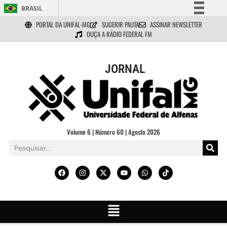
BRASIL
PORTAL DA UNIFAL-MG
SUGERIR PAUTA
ASSINAR NEWSLETTER
Simplifique!
OUÇA A RÁDIO FEDERAL FM
Comunica BR
Participe
JORNAL
Acesso à informação
Legislação
Canais
Volume 6 | Número 60 | Agosto 2026