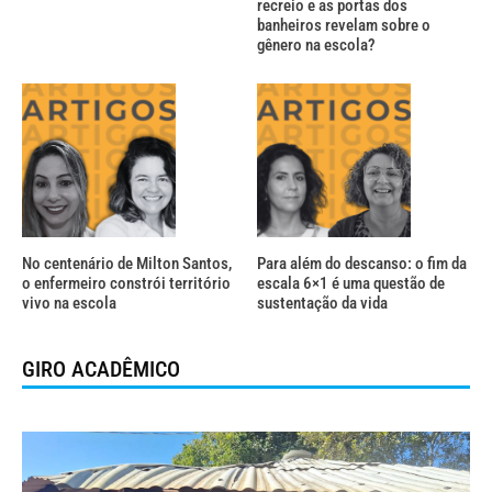
recreio e as portas dos
banheiros revelam sobre o
gênero na escola?
No centenário de Milton Santos,
Para além do descanso: o fim da
o enfermeiro constrói território
escala 6×1 é uma questão de
vivo na escola
sustentação da vida
GIRO ACADÊMICO