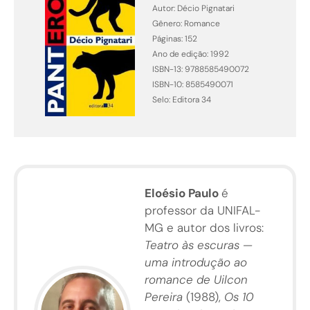
Autor: Décio Pignatari
Gênero: Romance
Páginas: 152
Ano de edição: 1992
ISBN-13: 9788585490072
ISBN-10: 8585490071
Selo: Editora 34
Eloésio Paulo
é
professor da UNIFAL-
MG e autor dos livros:
Teatro às escuras —
uma introdução ao
romance de Uilcon
Pereira
(1988),
Os 10