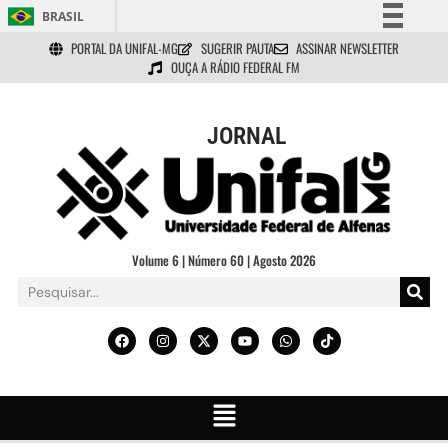
BRASIL
PORTAL DA UNIFAL-MG
SUGERIR PAUTA
ASSINAR NEWSLETTER
Simplifique!
OUÇA A RÁDIO FEDERAL FM
Comunica BR
Participe
JORNAL
Acesso à informação
Legislação
Canais
Volume 6 | Número 60 | Agosto 2026