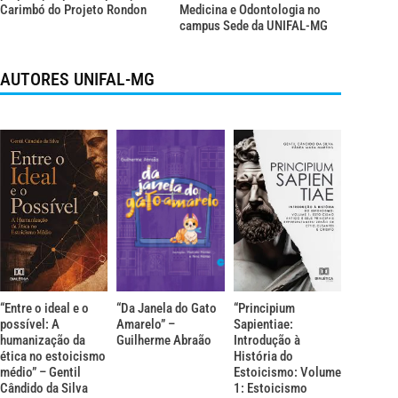
Carimbó do Projeto Rondon
Medicina e Odontologia no
campus Sede da UNIFAL-MG
AUTORES UNIFAL-MG
“Entre o ideal e o
“Da Janela do Gato
“Principium
possível: A
Amarelo” –
Sapientiae:
humanização da
Guilherme Abraão
Introdução à
ética no estoicismo
História do
médio” – Gentil
Estoicismo: Volume
Cândido da Silva
1: Estoicismo