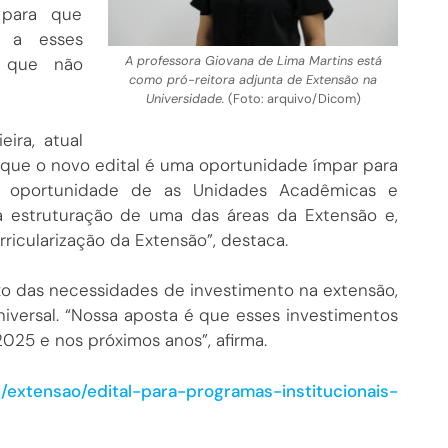
 para que
e a esses
A professora Giovana de Lima Martins está
o que não
como pró-reitora adjunta de Extensão na
Universidade.
(Foto: arquivo/Dicom)
ira, atual
que o novo edital é uma oportunidade ímpar para
a oportunidade de as Unidades Acadêmicas e
a estruturação de uma das áreas da Extensão e,
ricularização da Extensão”, destaca.
ixo das necessidades de investimento na extensão,
iversal. “Nossa aposta é que esses investimentos
25 e nos próximos anos”, afirma.
r/extensao/edital-para-programas-institucionais-