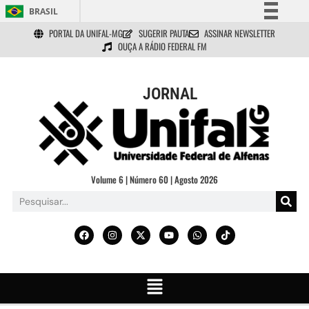
BRASIL
PORTAL DA UNIFAL-MG
SUGERIR PAUTA
ASSINAR NEWSLETTER
Simplifique!
OUÇA A RÁDIO FEDERAL FM
Comunica BR
Participe
JORNAL
Acesso à informação
Legislação
Canais
Volume 6 | Número 60 | Agosto 2026