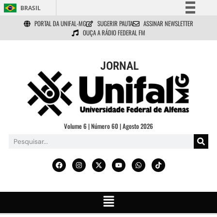
BRASIL
PORTAL DA UNIFAL-MG
SUGERIR PAUTA
ASSINAR NEWSLETTER
Simplifique!
OUÇA A RÁDIO FEDERAL FM
Comunica BR
Participe
JORNAL
Acesso à informação
Legislação
Canais
Volume 6 | Número 60 | Agosto 2026