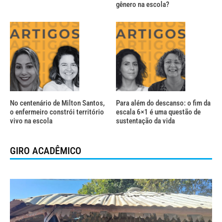
gênero na escola?
No centenário de Milton Santos,
Para além do descanso: o fim da
o enfermeiro constrói território
escala 6×1 é uma questão de
vivo na escola
sustentação da vida
GIRO ACADÊMICO