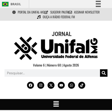
BRASIL
PORTAL DA UNIFAL-MG
SUGERIR PAUTA
ASSINAR NEWSLETTER
Simplifique!
OUÇA A RÁDIO FEDERAL FM
Comunica BR
Participe
JORNAL
Acesso à informação
Legislação
Canais
Volume 6 | Número 60 | Agosto 2026