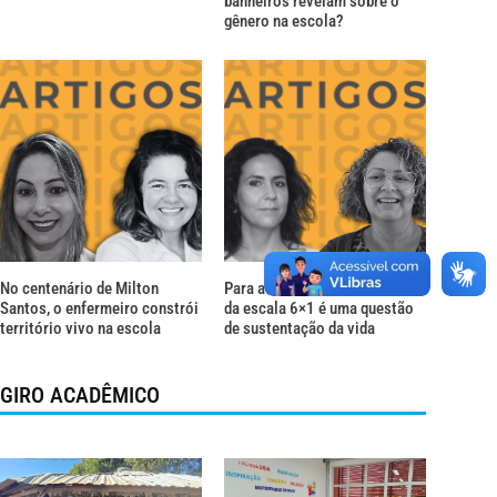
banheiros revelam sobre o
gênero na escola?
No centenário de Milton
Para além do descanso: o fim
Santos, o enfermeiro constrói
da escala 6×1 é uma questão
território vivo na escola
de sustentação da vida
GIRO ACADÊMICO