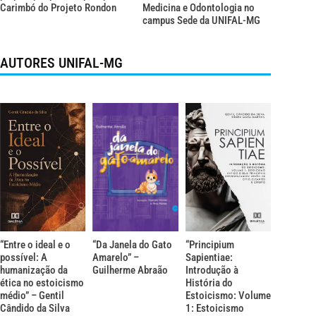
Carimbó do Projeto Rondon
Medicina e Odontologia no
campus Sede da UNIFAL-MG
AUTORES UNIFAL-MG
“Entre o ideal e o
“Da Janela do Gato
“Principium
possível: A
Amarelo” –
Sapientiae:
humanização da
Guilherme Abraão
Introdução à
ética no estoicismo
História do
médio” – Gentil
Estoicismo: Volume
Cândido da Silva
1: Estoicismo