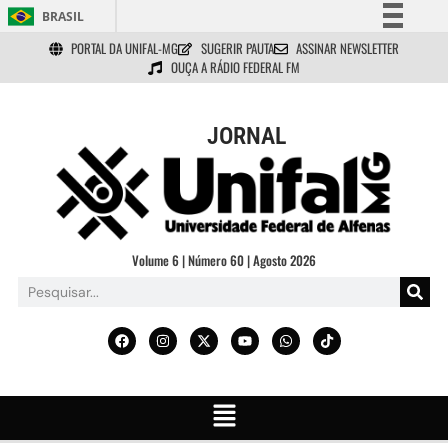
BRASIL
PORTAL DA UNIFAL-MG
SUGERIR PAUTA
ASSINAR NEWSLETTER
Simplifique!
OUÇA A RÁDIO FEDERAL FM
Comunica BR
Participe
JORNAL
Acesso à informação
Legislação
Canais
Volume 6 | Número 60 | Agosto 2026