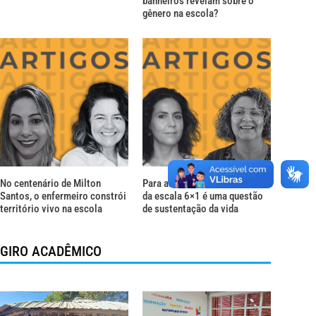
banheiros revelam sobre o
gênero na escola?
No centenário de Milton
Para além do descanso: o fim
Santos, o enfermeiro constrói
da escala 6×1 é uma questão
território vivo na escola
de sustentação da vida
GIRO ACADÊMICO