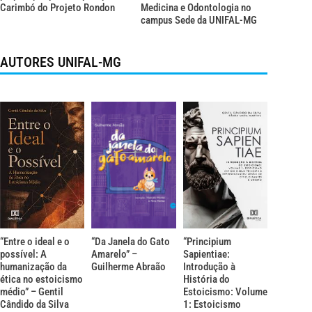
Carimbó do Projeto Rondon
Medicina e Odontologia no
campus Sede da UNIFAL-MG
AUTORES UNIFAL-MG
“Entre o ideal e o
“Da Janela do Gato
“Principium
possível: A
Amarelo” –
Sapientiae:
humanização da
Guilherme Abraão
Introdução à
ética no estoicismo
História do
médio” – Gentil
Estoicismo: Volume
Cândido da Silva
1: Estoicismo