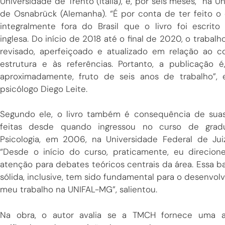
Universidade de Trento (Itália), e, por seis meses, na U
de Osnabrück (Alemanha). “É por conta de ter feito o
integralmente fora do Brasil que o livro foi escrito
inglesa. Do início de 2018 até o final de 2020, o trabalh
revisado, aperfeiçoado e atualizado em relação ao c
estrutura e às referências. Portanto, a publicação é
aproximadamente, fruto de seis anos de trabalho”, 
psicólogo Diego Leite.
Segundo ele, o livro também é consequência de suas
feitas desde quando ingressou no curso de gra
Psicologia, em 2006, na Universidade Federal de Jui
“Desde o início do curso, praticamente, eu direcion
atenção para debates teóricos centrais da área. Essa b
sólida, inclusive, tem sido fundamental para o desenvo
meu trabalho na UNIFAL-MG”, salientou.
Na obra, o autor avalia se a TMCH fornece uma 