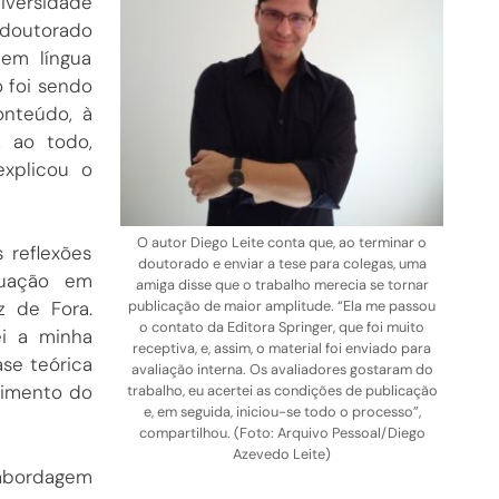
niversidade
 doutorado
 em língua
o foi sendo
onteúdo, à
, ao todo,
explicou o
O autor Diego Leite conta que, ao terminar o
 reflexões
doutorado e enviar a tese para colegas, uma
duação em
amiga disse que o trabalho merecia se tornar
publicação de maior amplitude. “Ela me passou
z de Fora.
o contato da Editora Springer, que foi muito
ei a minha
receptiva, e, assim, o material foi enviado para
ase teórica
avaliação interna. Os avaliadores gostaram do
lvimento do
trabalho, eu acertei as condições de publicação
e, em seguida, iniciou-se todo o processo”,
compartilhou. (Foto: Arquivo Pessoal/Diego
Azevedo Leite)
abordagem