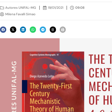
Autores UNIFAL-MG
19/01/2021
09:08
Milena Favalli Simao