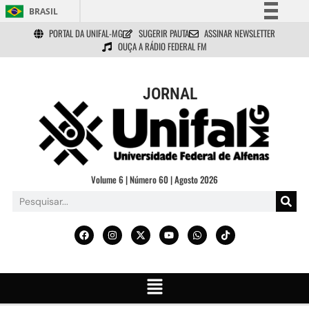
BRASIL
PORTAL DA UNIFAL-MG
SUGERIR PAUTA
ASSINAR NEWSLETTER
Simplifique!
OUÇA A RÁDIO FEDERAL FM
Comunica BR
Participe
JORNAL
Acesso à informação
Legislação
Canais
Volume 6 | Número 60 | Agosto 2026