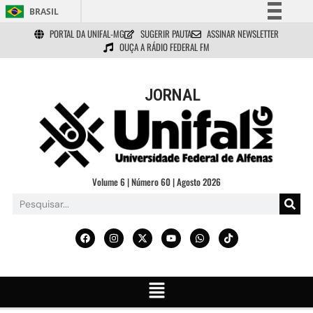
BRASIL
PORTAL DA UNIFAL-MG
SUGERIR PAUTA
ASSINAR NEWSLETTER
Simplifique!
OUÇA A RÁDIO FEDERAL FM
Comunica BR
Participe
JORNAL
Acesso à informação
Legislação
Canais
Volume 6 | Número 60 | Agosto 2026