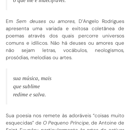
o que me é indecifrável.
Em
Sem deuses ou amores
, D’Angelo Rodrigues
apresenta uma variada e exitosa coletânea de
poemas através dos quais percorre universos
comuns e idílicos. Não há deuses ou amores que
não sejam letras, vocábulos, neologismos,
prosódias, melodias ou artes.
sua música, mais
que sublime
redime e salva.
Sua poesia nos remete às adoráveis “coisas muito
esquecidas” de
O Pequeno Príncipe
, de Antoine de
Saint-Exupéry, particularmente às artes de cativar