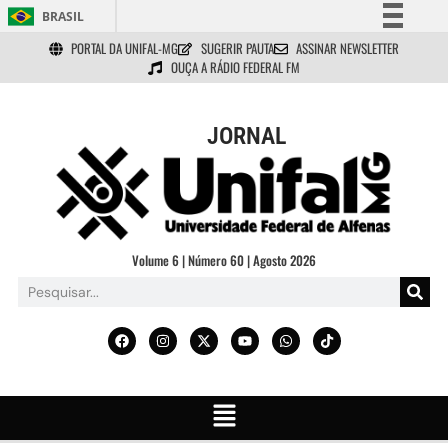
BRASIL
PORTAL DA UNIFAL-MG
SUGERIR PAUTA
ASSINAR NEWSLETTER
Simplifique!
OUÇA A RÁDIO FEDERAL FM
Comunica BR
Participe
JORNAL
Acesso à informação
Legislação
Canais
Volume 6 | Número 60 | Agosto 2026