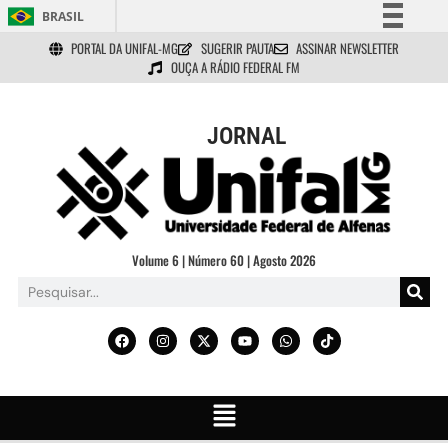
BRASIL
PORTAL DA UNIFAL-MG
SUGERIR PAUTA
ASSINAR NEWSLETTER
Simplifique!
OUÇA A RÁDIO FEDERAL FM
Comunica BR
Participe
JORNAL
Acesso à informação
Legislação
Canais
Volume 6 | Número 60 | Agosto 2026