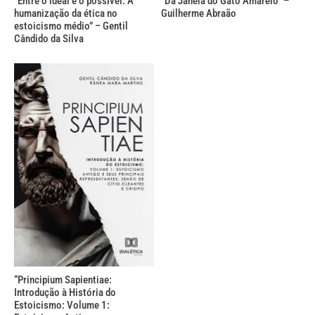
“Entre o ideal e o possível: A
“Da Janela do Gato Amarelo” –
humanização da ética no
Guilherme Abraão
estoicismo médio” – Gentil
Cândido da Silva
“Principium Sapientiae:
Introdução à História do
Estoicismo: Volume 1: