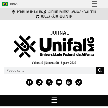
BRASIL
PORTAL DA UNIFAL-MG
SUGERIR PAUTA
ASSINAR NEWSLETTER
Simplifique!
OUÇA A RÁDIO FEDERAL FM
Comunica BR
Participe
JORNAL
Acesso à informação
Legislação
Canais
Volume 6 | Número 60 | Agosto 2026