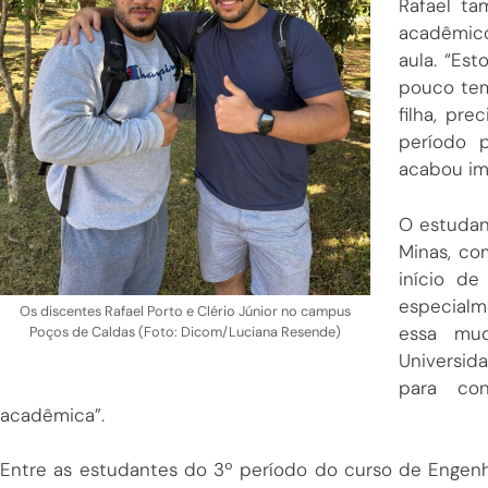
Rafael ta
acadêmico
aula. “Est
pouco tem
filha, pr
período p
acabou im
O estudan
Minas, c
início d
especialm
Os discentes Rafael Porto e Clério Júnior no campus
essa mu
Poços de Caldas (Foto: Dicom/Luciana Resende)
Universi
para con
acadêmica”.
Entre as estudantes do 3º período do curso de Engenh