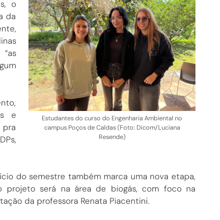
s, o
a da
nte,
inas
 “as
lgum
nto,
os e
Estudantes do curso do Engenharia Ambiental no
 pra
campus Poços de Caldas (Foto: Dicom/Luciana
Resende)
DPs,
início do semestre também marca uma nova etapa,
 o projeto será na área de biogás, com foco na
ação da professora Renata Piacentini.