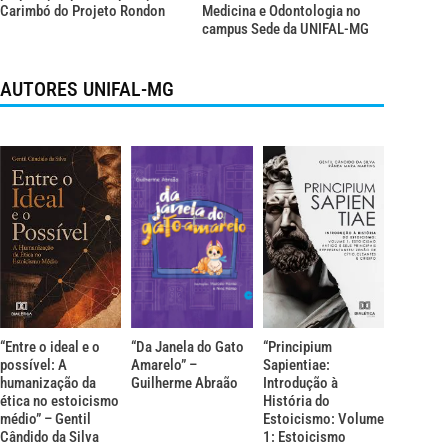
Carimbó do Projeto Rondon
Medicina e Odontologia no
campus Sede da UNIFAL-MG
AUTORES UNIFAL-MG
“Entre o ideal e o
“Da Janela do Gato
“Principium
possível: A
Amarelo” –
Sapientiae:
humanização da
Guilherme Abraão
Introdução à
ética no estoicismo
História do
médio” – Gentil
Estoicismo: Volume
Cândido da Silva
1: Estoicismo