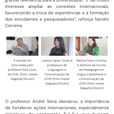
grande relevância para a universidade. “É de nosso
interesse ampliar as conexões internacionais,
favorecendo a troca de experiências e a formação
dos estudantes e pesquisadores”, reforça Sandro
Cerveira.
A reunião foi
Lorena Lopes Torres é
Marina Fierro Concha
articulada pelo
professora de
é diretora da Escola
professor Ítalo Leon,
Linguagem e
de Pedagogia em
do ICHL. (Foto: Ivanei
Comunicação da
Língua Castelhana e
Salgado/Dicom)
UCM. (Foto: Ivanei
Comunicação da
Salgado/Dicom)
UCM. (Foto: Ivanei
Salgado/Dicom)
O professor André Sena destacou a importância
de fortalecer ações internacionais, especialmente
iniciativas de cooperação Sul-Sul, que buscam