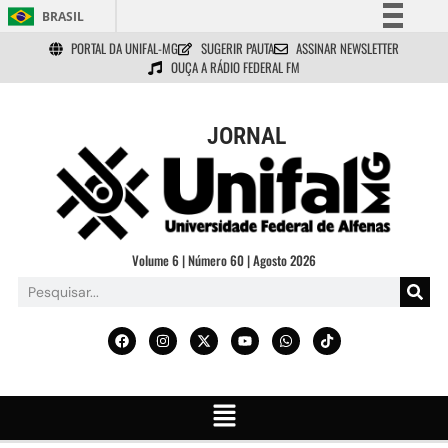
BRASIL
PORTAL DA UNIFAL-MG
SUGERIR PAUTA
ASSINAR NEWSLETTER
Simplifique!
OUÇA A RÁDIO FEDERAL FM
Comunica BR
Participe
JORNAL
Acesso à informação
Legislação
Canais
Volume 6 | Número 60 | Agosto 2026