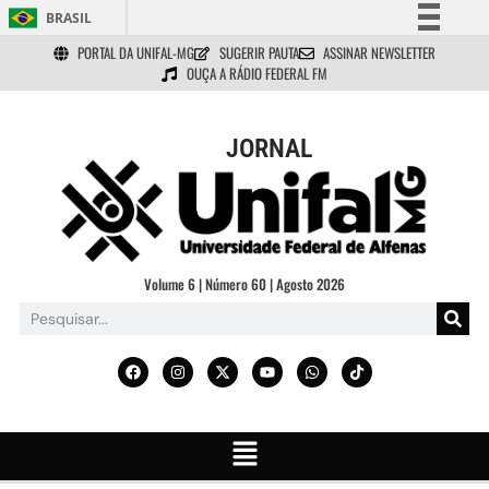
BRASIL
PORTAL DA UNIFAL-MG
SUGERIR PAUTA
ASSINAR NEWSLETTER
Simplifique!
OUÇA A RÁDIO FEDERAL FM
Comunica BR
Participe
JORNAL
Acesso à informação
Legislação
Canais
Volume 6 | Número 60 | Agosto 2026