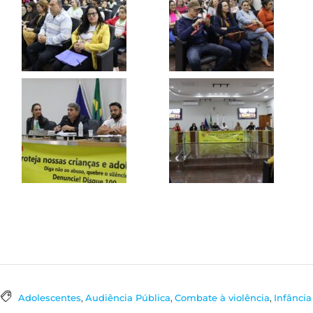
Adolescentes
,
Audiência Pública
,
Combate à violência
,
Infância