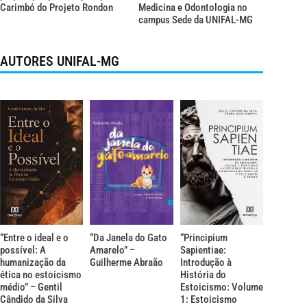
Carimbó do Projeto Rondon
Medicina e Odontologia no
campus Sede da UNIFAL-MG
AUTORES UNIFAL-MG
“Entre o ideal e o
“Da Janela do Gato
“Principium
possível: A
Amarelo” –
Sapientiae:
humanização da
Guilherme Abraão
Introdução à
ética no estoicismo
História do
médio” – Gentil
Estoicismo: Volume
Cândido da Silva
1: Estoicismo