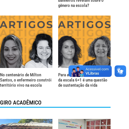
banheiros revelam sobre o
gênero na escola?
No centenário de Milton
Para além do descanso: o fim
Santos, o enfermeiro constrói
da escala 6×1 é uma questão
território vivo na escola
de sustentação da vida
GIRO ACADÊMICO