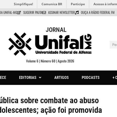
Simplifique!
Comunica BR
Participe
Acesso à infor
DA UNIFAL-MG
SUGERIR PAUTA
ASSINAR NEWSLETTER
OUÇA A RÁDIO FEDERAL FM
JORNAL
Volume 6 | Número 60 | Agosto 2026
ECE
EDITORIAS
ARTIGOS
PODCASTS
+ 
ública sobre combate ao abuso
dolescentes; ação foi promovida