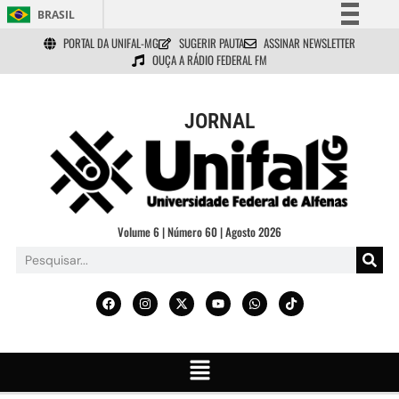
BRASIL
PORTAL DA UNIFAL-MG
SUGERIR PAUTA
ASSINAR NEWSLETTER
Simplifique!
OUÇA A RÁDIO FEDERAL FM
Comunica BR
Participe
JORNAL
Acesso à informação
Legislação
Canais
Volume 6 | Número 60 | Agosto 2026