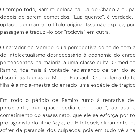
O tempo todo, Ramiro coloca na lua do Chaco a culpa 
depois de serem cometidos. “Lua quente”, é verdade, 
optado por manter o título original. Isso não explica, 
passagem e traduzi-lo por “rodovia” em outra.
O narrador de Mempo, cuja perspectiva coincide com a
de intelectualismo desnecessário à economia do enre
pertencentes, na maioria, a uma classe culta. O médi
Ramiro, fica mais à vontade reclamando de ter ido 
discutir as teorias de Michel Foucault. O problema de t
filha é a mola-mestra do enredo, uma espécie de tragic
Em todo o périplo de Ramiro rumo à tentativa de f
persistente, que quase podia ser tocado”, ao qual 
cometimento do assassinato, que ele se esforça por t
protagonista do filme
Rope
, de Hitckcock, claramente 
sofrer da paranoia dos culpados, pois em tudo vê sin