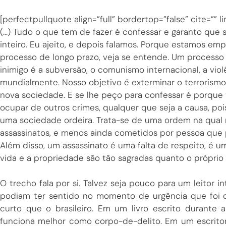
[perfectpullquote align=”full” bordertop=”false” cite=”” lin
(…) Tudo o que tem de fazer é confessar e garanto que se
inteiro. Eu ajeito, e depois falamos. Porque estamos 
processo de longo prazo, veja se entende. Um processo
inimigo é a subversão, o comunismo internacional, a viol
mundialmente. Nosso objetivo é exterminar o terrorismo
nova sociedade. E se lhe peço para confessar é porq
ocupar de outros crimes, qualquer que seja a causa, poi
uma sociedade ordeira. Trata-se de uma ordem na qual
assassinatos, e menos ainda cometidos por pessoa que 
Além disso, um assassinato é uma falta de respeito, é um
vida e a propriedade são tão sagradas quanto o próprio 
O trecho fala por si. Talvez seja pouco para um leitor i
podiam ter sentido no momento de urgência que foi o 
curto que o brasileiro. Em um livro escrito durante 
funciona melhor como corpo-de-delito. Em um escritor 