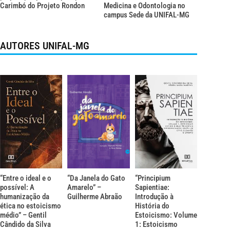
Carimbó do Projeto Rondon
Medicina e Odontologia no
campus Sede da UNIFAL-MG
AUTORES UNIFAL-MG
“Entre o ideal e o
“Da Janela do Gato
“Principium
possível: A
Amarelo” –
Sapientiae:
humanização da
Guilherme Abraão
Introdução à
ética no estoicismo
História do
médio” – Gentil
Estoicismo: Volume
Cândido da Silva
1: Estoicismo