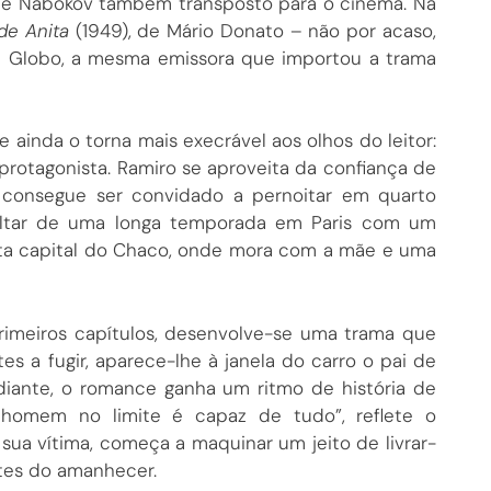
de Nabokov também transposto para o cinema. Na
de Anita
(1949), de Mário Donato – não por acaso,
de Globo, a mesma emissora que importou a trama
ainda o torna mais execrável aos olhos do leitor:
 protagonista. Ramiro se aproveita da confiança de
 consegue ser convidado a pernoitar em quarto
voltar de uma longa temporada em Paris com um
esta capital do Chaco, onde mora com a mãe e uma
primeiros capítulos, desenvolve-se uma trama que
 a fugir, aparece-lhe à janela do carro o pai de
iante, o romance ganha um ritmo de história de
Um homem no limite é capaz de tudo”, reflete o
sua vítima, começa a maquinar um jeito de livrar-
antes do amanhecer.