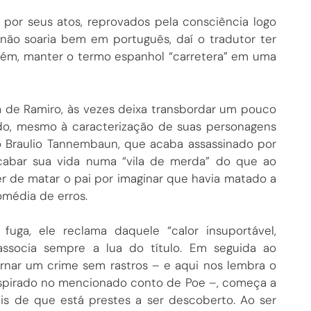
por seus atos, reprovados pela consciência logo
não soaria bem em português, daí o tradutor ter
porém, manter o termo espanhol “carretera” em uma
 de Ramiro, às vezes deixa transbordar um pouco
do, mesmo à caracterização de suas personagens
co Braulio Tannembaun, que acaba assassinado por
acabar sua vida numa “vila de merda” do que ao
er de matar o pai por imaginar que havia matado a
omédia de erros.
uga, ele reclama daquele “calor insuportável,
associa sempre a lua do título. Em seguida ao
ornar um crime sem rastros – e aqui nos lembra o
inspirado no mencionado conto de Poe –, começa a
ais de que está prestes a ser descoberto. Ao ser