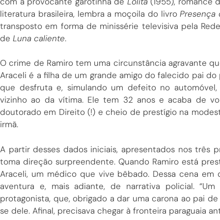
com a provocante garotinha de
Lolita
(1955), romance 
literatura brasileira, lembra a moçoila do livro
Presença 
transposto em forma de minissérie televisiva pela Re
de
Luna caliente
.
O crime de Ramiro tem uma circunstância agravante que 
Araceli é a filha de um grande amigo do falecido pai do
que desfruta e, simulando um defeito no automóvel,
vizinho ao da vítima. Ele tem 32 anos e acaba de 
doutorado em Direito (!) e cheio de prestígio na mod
irmã.
A partir desses dados iniciais, apresentados nos três 
toma direção surpreendente. Quando Ramiro está prestes
Araceli, um médico que vive bêbado. Dessa cena em d
aventura e, mais adiante, de narrativa policial. “
protagonista, que, obrigado a dar uma carona ao pai de 
se dele. Afinal, precisava chegar à fronteira paraguaia 