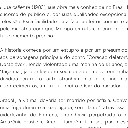
Luna caliente
(1983), sua obra mais conhecida no Brasil,
sucesso de público e, por suas qualidades excepcionai
televisão. Essa facilidade para falar ao leitor comum e a
pela maestria com que Mempo estrutura o enredo e m
funcionamento preciso.
A história começa por um estupro e por um presumido a
aos personagens principais do conto “Coração delator
Dostoiévski. Tendo violentado uma menina de 13 anos, e
“façanha”, já que logo em seguida ao crime se empenha
dividida entre o autoestranhamento e o instint
acontecimentos, um truque muito eficaz do narrador.
Araceli, a vítima, deveria ter morrido por asfixia. Con
uma fuga durante a madrugada; seu plano é atravessar a
cidadezinha de Fontana, onde havia perpetrado o cr
Amazônia brasileira. Araceli também tem seu parentesco