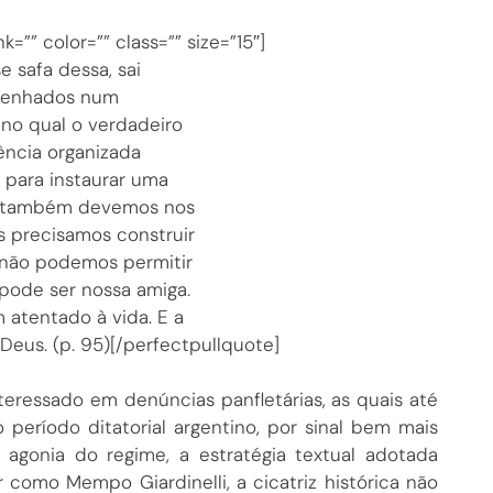
k=”” color=”” class=”” size=”15″]
 safa dessa, sai
empenhados num
 no qual o verdadeiro
ência organizada
 para instaurar uma
ue também devemos nos
s precisamos construir
 não podemos permitir
pode ser nossa amiga.
 atentado à vida. E a
Deus. (p. 95)[/perfectpullquote]
nteressado em denúncias panfletárias, as quais até
período ditatorial argentino, por sinal bem mais
a agonia do regime, a estratégia textual adotada
como Mempo Giardinelli, a cicatriz histórica não