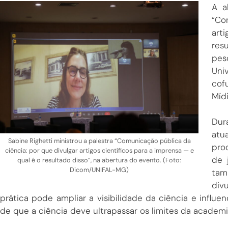
A a
“Co
art
res
pes
Uni
cof
Míd
Dur
atu
Sabine Righetti ministrou a palestra “Comunicação pública da
prod
ciência: por que divulgar artigos científicos para a imprensa — e
de j
qual é o resultado disso”, na abertura do evento. (Foto:
Dicom/UNIFAL-MG)
tam
div
prática pode ampliar a visibilidade da ciência e influenc
de que a ciência deve ultrapassar os limites da academi