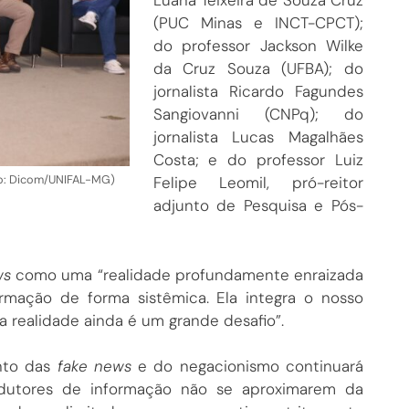
Luana Teixeira de Souza Cruz
(PUC Minas e INCT-CPCT);
do professor Jackson Wilke
da Cruz Souza (UFBA); do
jornalista Ricardo Fagundes
Sangiovanni (CNPq); do
jornalista Lucas Magalhães
Costa; e do professor Luiz
oto: Dicom/UNIFAL-MG)
Felipe Leomil, pró-reitor
adjunto de Pesquisa e Pós-
ws
como uma “realidade profundamente enraizada
rmação de forma sistêmica. Ela integra o nosso
 realidade ainda é um grande desafio”.
nto das
fake news
e do negacionismo continuará
dutores de informação não se aproximarem da