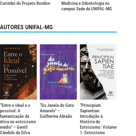
Carimbó do Projeto Rondon
Medicina e Odontologia no
campus Sede da UNIFAL-MG
AUTORES UNIFAL-MG
“Entre o ideal e o
“Da Janela do Gato
“Principium
possível: A
Amarelo” –
Sapientiae:
humanização da
Guilherme Abraão
Introdução à
ética no estoicismo
História do
médio” – Gentil
Estoicismo: Volume
Cândido da Silva
1: Estoicismo