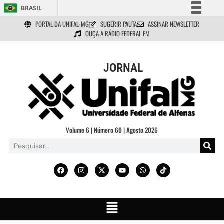
BRASIL
PORTAL DA UNIFAL-MG
SUGERIR PAUTA
ASSINAR NEWSLETTER
Simplifique!
OUÇA A RÁDIO FEDERAL FM
Comunica BR
Participe
JORNAL
Acesso à informação
Legislação
Canais
Volume 6 | Número 60 | Agosto 2026