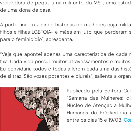
vendedora de pequi, uma militante do MST, uma estud
de uma dona de casa.
A parte final traz cinco histórias de mulheres cuja mil
filhos e filhas LGBTQIA+ e mães em luto, que perderam 
para o feminicídio”, acrescenta.
“Veja que apontei apenas uma característica de cada 
fixa. Cada vida possui muitos atravessamentos e muit
Eu convidaria todos e todas a lerem cada uma das hist
de si traz. São vozes potentes e plurais”, salienta a orga
Publicado pela Editora Can
“Semana das Mulheres: dive
Núcleo de Atenção à Mulhe
Humanos da Pró-Reitoria 
entre os dias 15 e 19/03.
Con