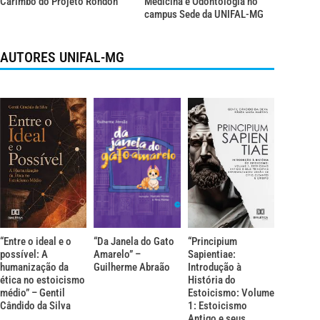
Carimbó do Projeto Rondon
Medicina e Odontologia no
campus Sede da UNIFAL-MG
AUTORES UNIFAL-MG
“Entre o ideal e o
“Da Janela do Gato
“Principium
possível: A
Amarelo” –
Sapientiae:
humanização da
Guilherme Abraão
Introdução à
ética no estoicismo
História do
médio” – Gentil
Estoicismo: Volume
Cândido da Silva
1: Estoicismo
Antigo e seus