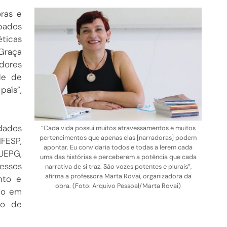
oras e
pados
éticas
Graça
dores
de de
país”,
dados
“Cada vida possui muitos atravessamentos e muitos
pertencimentos que apenas elas [narradoras] podem
FESP,
apontar. Eu convidaria todos e todas a lerem cada
 UEPG,
uma das histórias e perceberem a potência que cada
essos
narrativa de si traz. São vozes potentes e plurais”,
afirma a professora Marta Rovai, organizadora da
nto e
obra. (Foto: Arquivo Pessoal/Marta Rovai)
mo em
to de