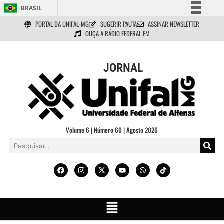
BRASIL
PORTAL DA UNIFAL-MG
SUGERIR PAUTA
ASSINAR NEWSLETTER
Simplifique!
OUÇA A RÁDIO FEDERAL FM
Comunica BR
Participe
JORNAL
Acesso à informação
Legislação
Canais
Volume 6 | Número 60 | Agosto 2026