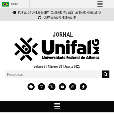
BRASIL
PORTAL DA UNIFAL-MG
SUGERIR PAUTA
ASSINAR NEWSLETTER
Simplifique!
OUÇA A RÁDIO FEDERAL FM
Comunica BR
Participe
JORNAL
Acesso à informação
Legislação
Canais
Volume 6 | Número 60 | Agosto 2026